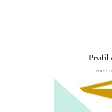
Profil
IL Y A 7