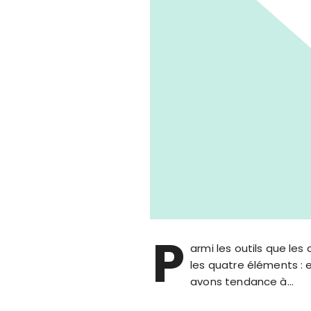
P
armi les outils que les
les quatre éléments : e
avons tendance à…