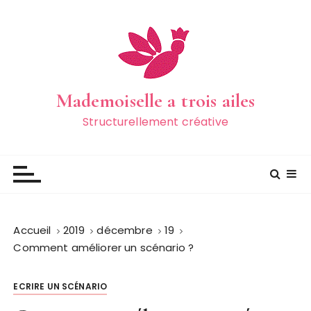
P
a
s
s
e
r
Mademoiselle a trois ailes
a
Structurellement créative
u
c
o
n
t
e
Accueil
2019
décembre
19
n
Comment améliorer un scénario ?
u
ECRIRE UN SCÉNARIO