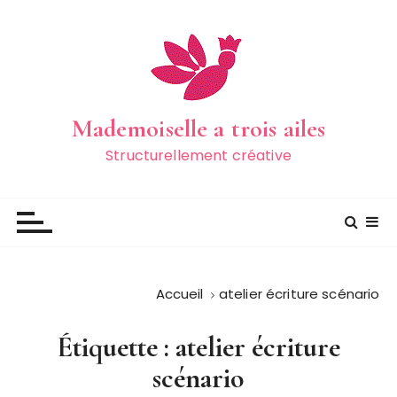
P
a
s
s
e
r
Mademoiselle a trois ailes
a
Structurellement créative
u
c
o
n
t
e
Accueil
atelier écriture scénario
n
u
Étiquette :
atelier écriture
scénario