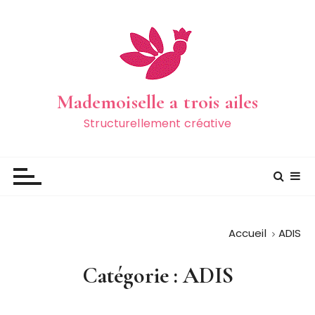
P
a
s
s
e
r
Mademoiselle a trois ailes
a
Structurellement créative
u
c
o
n
t
e
Accueil
ADIS
n
u
Catégorie :
ADIS