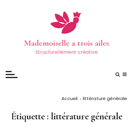
P
a
s
s
e
r
Mademoiselle a trois ailes
a
Structurellement créative
u
c
o
n
t
e
Accueil
littérature générale
n
u
Étiquette :
littérature générale