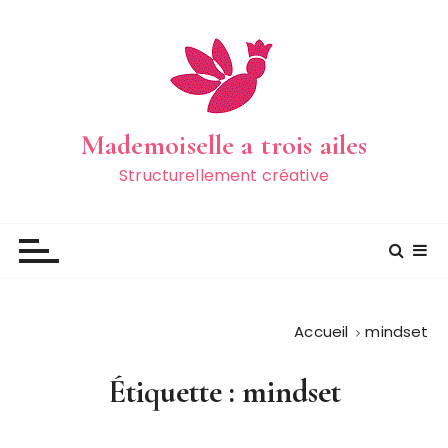
P
a
s
s
e
r
Mademoiselle a trois ailes
a
Structurellement créative
u
c
o
n
t
e
Accueil
mindset
n
u
Étiquette :
mindset