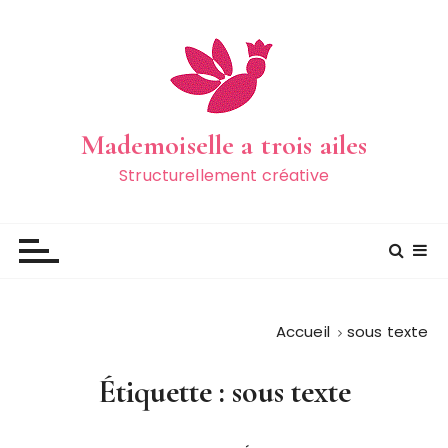
P
a
s
s
e
r
Mademoiselle a trois ailes
a
Structurellement créative
u
c
o
n
t
e
Accueil
sous texte
n
u
Étiquette :
sous texte